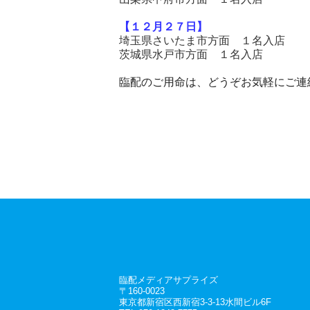
【１２
月２７
日】
埼玉県さいたま市方面 １名入店
茨城県水戸市方面 １名入店
臨配のご用命は、どうぞお気軽にご連
臨配メディアサプライズ
〒160-0023
東京都新宿区西新宿3-3-13水間ビル6F